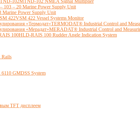
TND-102MTND-102 NMEA Signal Multiplier
103 – 20 Marine Power Supply Unit
Marine Power Supply Unit
 422VSM 422 Vessel Systems Monitor
ирования «Термодат»TERMODAT® Industrial Control and Measuri
ирования «Мерадат»MERADAT® Industrial Control and Measuring
AIS 100HLD-RAIS 100 Rudder Angle Indication System
Rails
 6110 GMDSS System
овым TFT дисплеем