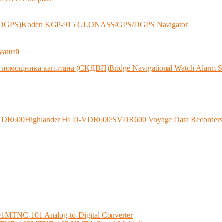
DGPS)Koden KGP-915 GLONASS/GPS/DGPS Navigator
туаций
 помощника капитана (СКДВП)Bridge Navigational Watch Alarm
R600Highlander HLD-VDR600/SVDR600 Voyage Data Recorder
MTNC-101 Analog-to-Digital Converter