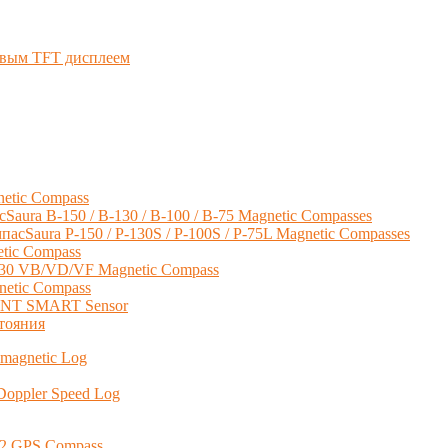
овым TFT дисплеем
etic Compass
Saura B-150 / B-130 / B-100 / B-75 Magnetic Compasses
пасSaura P-150 / P-130S / P-100S / P-75L Magnetic Compasses
tic Compass
30 VB/VD/VF Magnetic Compass
etic Compass
P-NT SMART Sensor
тояния
agnetic Log
ppler Speed Log
2 GPS Compass