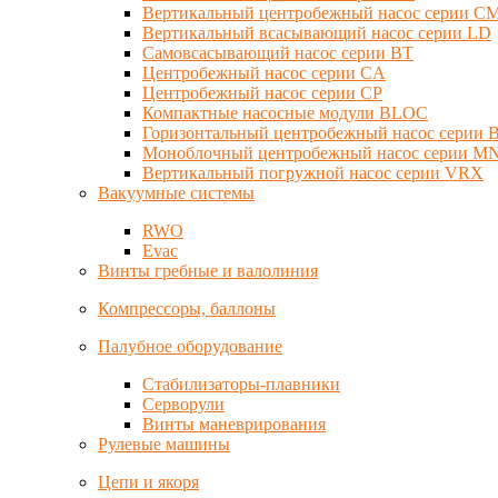
Вертикальный центробежный насос серии C
Вертикальный всасывающий насос серии LD
Самовсасывающий насос серии BT
Центробежный насос серии CA
Центробежный насос серии CP
Компактные насосные модули BLOC
Горизонтальный центробежный насос серии
Моноблочный центробежный насос серии M
Вертикальный погружной насос серии VRX
Вакуумные системы
RWO
Evac
Винты гребные и валолиния
Компрессоры, баллоны
Палубное оборудование
Стабилизаторы-плавники
Серворули
Винты маневрирования
Рулевые машины
Цепи и якоря