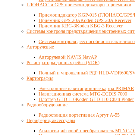
ГЛОНАСС и GPS приемоиндикаторы, приемники
Приемоиндикатор KGP-915 (ГЛОНАСС/GPS/
Приемник GPS-20AKoden GPS-20A Receiver
Приемник KBG-3Koden KBG-3 Receiver
Системы контроля предотвращения экстренных си
Система контроля дееспособности вахтенного
Авторулевые
Авторулевой NAVIS NavAP
Регистраторы данных рейса (VDR)
Полный и упрощенный РДР HLD-VDR600/SVD
Картография
Электронные навигационные карты PRIMAR
Навигационная система MTG-ECDIS 7000
Плоттер GTD-110Koden GTD-110 Chart Plotter
Радиооборудование
Радиостанция портативная Аргут А-55
Периферия, аксессуары
Аналого-цифровой преобразователь MTNC-101