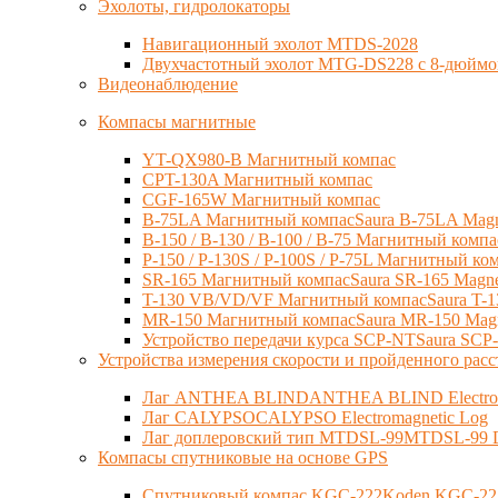
Эхолоты, гидролокаторы
Навигационный эхолот MTDS-2028
Двухчастотный эхолот MTG-DS228 с 8-дюйм
Видеонаблюдение
Компасы магнитные
YT-QX980-B Магнитный компас
CPT-130A Магнитный компас
CGF-165W Магнитный компас
B-75LA Магнитный компасSaura B-75LA Magn
B-150 / B-130 / B-100 / B-75 Магнитный компас
P-150 / P-130S / P-100S / P-75L Магнитный ком
SR-165 Магнитный компасSaura SR-165 Magne
T-130 VB/VD/VF Магнитный компасSaura T-1
MR-150 Магнитный компасSaura MR-150 Magn
Устройство передачи курса SCP-NTSaura SC
Устройства измерения скорости и пройденного расс
Лаг ANTHEA BLINDANTHEA BLIND Electrom
Лаг CALYPSOCALYPSO Electromagnetic Log
Лаг доплеровский тип MTDSL-99MTDSL-99 Do
Компасы спутниковые на основе GPS
Спутниковый компас KGC-222Koden KGC-22