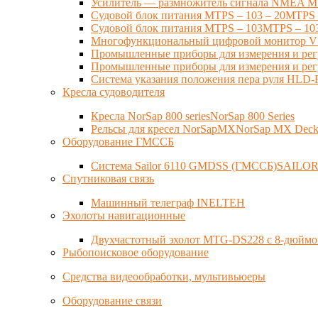
Усилитель — размножитель сигнала NMEA M
Судовой блок питания MTPS – 103 – 20MTPS – 
Судовой блок питания MTPS – 103MTPS – 103 
Многофункциональный цифровой монитор VSM
Промышленные приборы для измерения и регул
Промышленные приборы для измерения и регул
Система указания положения пера руля HLD-R
Кресла судоводителя
Кресла NorSap 800 seriesNorSap 800 Series
Рельсы для кресел NorSapMXNorSap MX Deck 
Оборудование ГМССБ
Система Sailor 6110 GMDSS (ГМССБ)SAILOR
Спутниковая связь
Машинный телеграф INELTEH
Эхолоты навигационные
Двухчастотный эхолот MTG-DS228 с 8-дюйм
Рыбопоисковое оборудование
Средства видеообработки, мультивьюеры
Оборудование связи