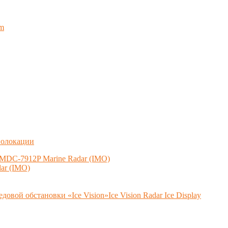
em
иолокации
DC-7912P Marine Radar (IMO)
ar (IMO)
вой обстановки «Ice Vision»Ice Vision Radar Ice Display