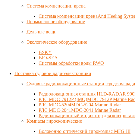
Система компенсации крена
Система компенсации кренаAnti Heeling Syst
Промысловое оборудование
Дельные вещи
Экологическое оборудование
BSKY
BIO-SEA
Системы обработки воды RWO
Поставка судовой радиоэлектроники
Судовые радиолокационные станции, средства рад
Радиолокационная станция HLD-RADAR 900M
РЛС MDC-7912P (IMO)MDC-7912P Marine Rad
РЛС MDC-5204MDC-5204 Marine Radar
РЛС MDC-2041MDC-2041 Marine Radar
Радиолокационный индикатор для контроля ледо
Компасы гироскопические
Волоконно-оптический гирокомпас MFG-III