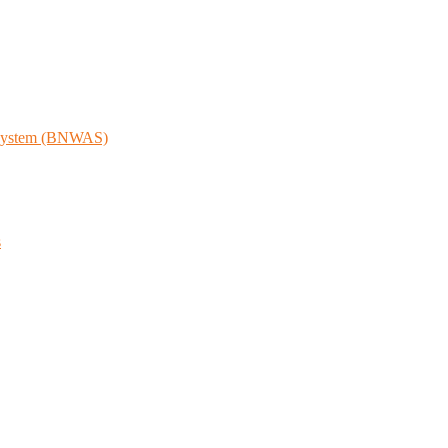
 System (BNWAS)
s