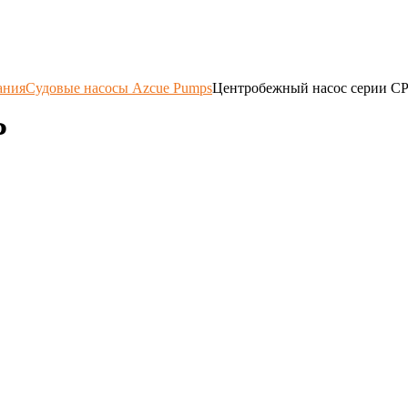
ания
Судовые насосы Azcue Pumps
Центробежный насос серии C
P