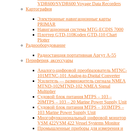
VDR600/SVDR600 Voyage Data Recorders
Картография
Электронные навигационные карты
PRIMAR
Навигационная система MTG-ECDIS 7000
Плоттер GTD-110Koden GTD-110 Chart
Plotter
Радиооборудование
Радиостанция портативная Аргут А-55
Периферия, аксессуары
Аналого-цифровой преобразователь MTNC-
101MTNC-101 Analog-to-Digital Converter
Усилитель — размножитель сигнала NMEA
MTND-102MTND-102 NMEA Signal
Multiplier
Судовой блок питания MTPS – 103 –
20MTPS – 103 – 20 Marine Power Supply Unit
Судовой блок питания MTPS – 103MTPS –
103 Marine Power Supply Unit
Многофункциональный цифровой монитор
VSM 422VSM 422 Vessel Systems Monitor
Промышленные приборы для измерения и