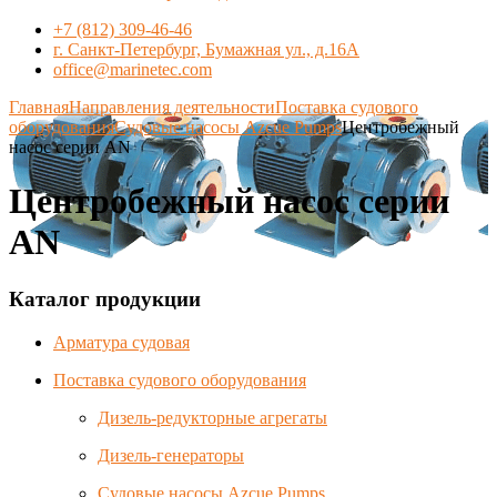
+7 (812) 309-46-46
г. Санкт-Петербург, Бумажная ул., д.16А
office@marinetec.com
Главная
Направления деятельности
Поставка судового
оборудования
Судовые насосы Azcue Pumps
Центробежный
насос серии AN
Центробежный насос серии
AN
Каталог продукции
Арматура судовая
Поставка судового оборудования
Дизель-редукторные агрегаты
Дизель-генераторы
Судовые насосы Azcue Pumps