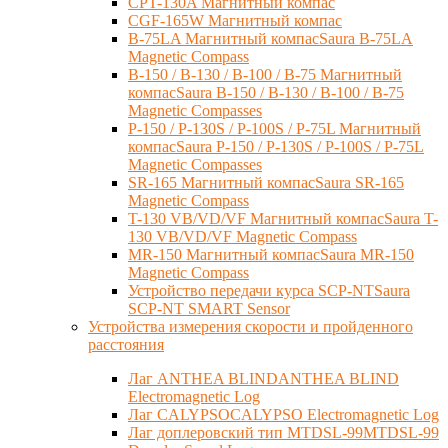
CPT-130A Магнитный компас
CGF-165W Магнитный компас
B-75LA Магнитный компасSaura B-75LA
Magnetic Compass
B-150 / B-130 / B-100 / B-75 Магнитный
компасSaura B-150 / B-130 / B-100 / B-75
Magnetic Compasses
P-150 / P-130S / P-100S / P-75L Магнитный
компасSaura P-150 / P-130S / P-100S / P-75L
Magnetic Compasses
SR-165 Магнитный компасSaura SR-165
Magnetic Compass
T-130 VB/VD/VF Магнитный компасSaura T-
130 VB/VD/VF Magnetic Compass
MR-150 Магнитный компасSaura MR-150
Magnetic Compass
Устройство передачи курса SCP-NTSaura
SCP-NT SMART Sensor
Устройства измерения скорости и пройденного
расстояния
Лаг ANTHEA BLINDANTHEA BLIND
Electromagnetic Log
Лаг CALYPSOCALYPSO Electromagnetic Log
Лаг доплеровский тип MTDSL-99MTDSL-99