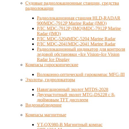
Судовые радиолокационные станции, средства
радиолокации
Радиолокационная станция HLD-RADAR
900MDC-7912P Marine Radar (IMO)
РЛС MDC-7912P (IMO)MDC-7912P Marine
Radar (IMO)
РЛС MDC-5204MDC-5204 Marine Radar
РЛС MDC-2041MDC-2041 Marine Radar
Радиолокационный индикатор для контроля
ледовой обстановки «Ice Vision»Ice Vision
Radar Ice Display
Компасы гироскопические
Волоконно-оптический гирокомпас MFG-III
Эхолоты, гидролокаторы
Навигационный эхолот MTDS-2028
Двухчастотный эхолот MTG-DS228 с 8-
дюймовым TFT дисплеем
Видеонаблюдение
Компасы магнитные
YT-QX980-B Магнитный компас