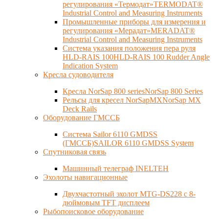
регулирования «Термодат»TERMODAT®
Industrial Control and Measuring Instruments
Промышленные приборы для измерения и
регулирования «Мерадат»MERADAT®
Industrial Control and Measuring Instruments
Система указания положения пера руля
HLD-RAIS 100HLD-RAIS 100 Rudder Angle
Indication System
Кресла судоводителя
Кресла NorSap 800 seriesNorSap 800 Series
Рельсы для кресел NorSapMXNorSap MX
Deck Rails
Оборудование ГМССБ
Система Sailor 6110 GMDSS
(ГМССБ)SAILOR 6110 GMDSS System
Спутниковая связь
Машинный телеграф INELTEH
Эхолоты навигационные
Двухчастотный эхолот MTG-DS228 с 8-
дюймовым TFT дисплеем
Рыбопоисковое оборудование