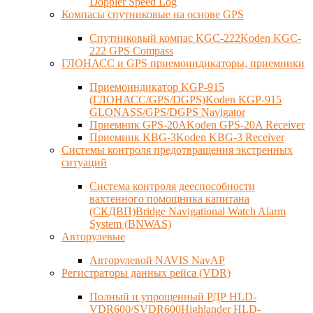
Doppler Speed Log
Компасы спутниковые на основе GPS
Спутниковый компас KGC-222Koden KGC-
222 GPS Compass
ГЛОНАСС и GPS приемоиндикаторы, приемники
Приемоиндикатор KGP-915
(ГЛОНАСС/GPS/DGPS)Koden KGP-915
GLONASS/GPS/DGPS Navigator
Приемник GPS-20AKoden GPS-20A Receiver
Приемник KBG-3Koden KBG-3 Receiver
Системы контроля предотвращения экстренных
ситуаций
Система контроля дееспособности
вахтенного помощника капитана
(СКДВП)Bridge Navigational Watch Alarm
System (BNWAS)
Авторулевые
Авторулевой NAVIS NavAP
Регистраторы данных рейса (VDR)
Полный и упрощенный РДР HLD-
VDR600/SVDR600Highlander HLD-