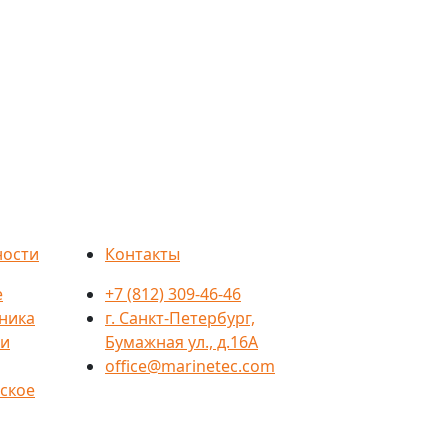
ности
Контакты
е
+7 (812) 309-46-46
ника
г. Санкт-Петербург,
ти
Бумажная ул., д.16А
office@marinetec.com
ское