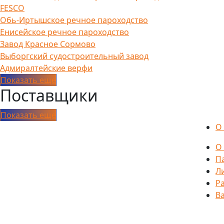
FESCO
Обь-Иртышское речное пароходство
Енисейское речное пароходство
Завод Красное Сормово
Выборгский судостроительный завод
Адмиралтейские верфи
Показать еще
Поставщики
Показать еще
О
О
П
Л
Р
В