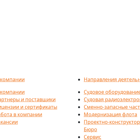
 компании
Направления деятель
 компании
Судовое оборудовани
артнеры и поставщики
Судовая радиоэлектро
ицензии и сертификаты
Сменно-запасные час
абота в компании
Модернизация флота
акансии
Проектно-конструктор
Бюро
Сервис