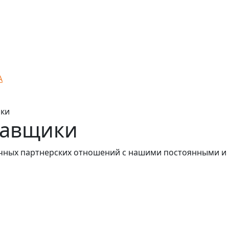
А
ики
тавщики
очных партнерских отношений с нашими постоянными 