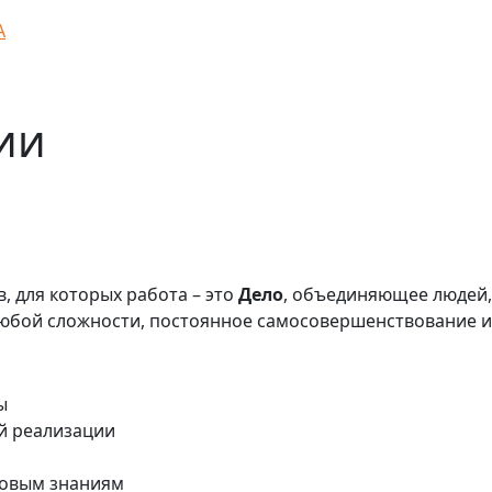
А
ии
, для которых работа – это
Дело
, объединяющее людей,
 любой сложности, постоянное самосовершенствование и
ы
й реализации
новым знаниям