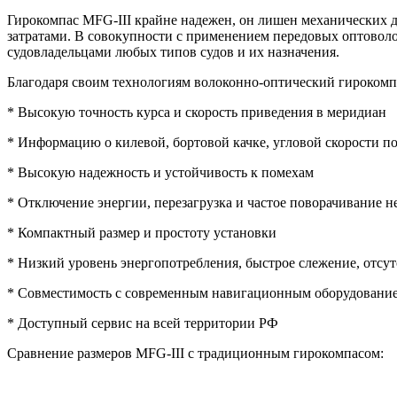
Гирокомпас MFG-III крайне надежен, он лишен механических 
затратами. В совокупности с применением передовых оптоволо
судовладельцами любых типов судов и их назначения.
Благодаря своим технологиям волоконно-оптический гирокомпа
* Высокую точность курса и скорость приведения в меридиан
* Информацию о килевой, бортовой качке, угловой скорости п
* Высокую надежность и устойчивость к помехам
* Отключение энергии, перезагрузка и частое поворачивание 
* Компактный размер и простоту установки
* Низкий уровень энергопотребления, быстрое слежение, отсут
* Совместимость с современным навигационным оборудовани
* Доступный сервис на всей территории РФ
Сравнение размеров MFG-III с традиционным гирокомпасом: