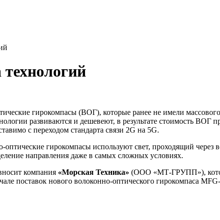
ий
 технологий
ческие гирокомпасы (ВОГ), которые ранее не имели массового 
хнологии развиваются и дешевеют, в результате стоимость ВОГ 
ставимо с переходом стандарта связи 2G на 5G.
-оптические гирокомпасы используют свет, проходящий через во
деление направления даже в самых сложных условиях.
 вносит компания
«Морская Техника»
(ООО «МТ-ГРУПП»), котор
чале поставок нового волоконно-оптического гирокомпаса MFG-I