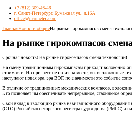
+7 (812) 309-46-46
г. Санкт-Петербург, Бумажная ул., д.16А
office@marinetec.com
Главная
Новости общие
На рынке гирокомпасов смена технолог
На рынке гирокомпасов смена
Срочная новость! На рынке гирокомпасов смена технологий!
На смену традиционным гирокомпасам приходят волоконно-опти
стоимости. Но прогресс не стоит на месте, оптоволоконные те
наступают новая эра, эра ВОГ, по значимости это событие сопо
В отличие от традиционных механических компасов, волоконно
Это позволяет им обеспечивать непрерывное, стабильное опре
Свой вклад в эволюцию рынка навигационного оборудования
(СТО) Российского морского регистра судоходства (РМРС) и на