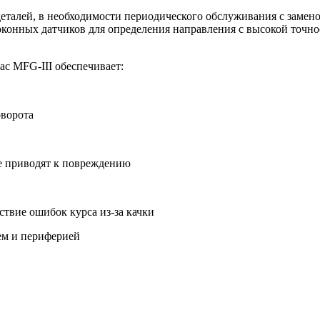
деталей, в необходимости периодического обслуживания с заме
конных датчиков для определения направления с высокой точно
с MFG-III обеспечивает:
оворота
не приводят к повреждению
ствие ошибок курса из-за качки
ем и периферией