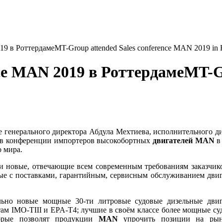
9 в РоттердамеMT-Group attended Sales conference MAN 2019 in 
ce MAN 2019 в РоттердамеMT-Gr
 генерального директора Абдула Мехтиева, исполнительного ди
е в конференции импортеров высокобортных
двигателей MAN
в
о мира.
 новые, отвечающие всем современным требованиям заказчико
ые с поставками, гарантийным, сервисным обслуживанием двига
льно новые мощные 30-ти литровые судовые дизельные дви
ам IMO-TIII и EPA-T4; лучшие в своём классе более мощные с
торые позволят продукции
MAN
упрочить позиции на рынк