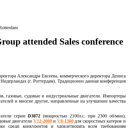
Rotterdam
oup attended Sales conference
ректора Александра Евсеева, коммерческого директора Дениса
 Нидерландах (г. Роттердам). Традиционно данная конференция
в, газовые, судовые и индустриальные двигатели. Импортеры
телей и многие другие, направленные на улучшение качества
гатели серии
D3872
(мощностью 2100л.с. при 2300 об/мин),
удовые двигатели
V12-2000
и
V8-1300
для скоростных катеров и
е среди конкурентов и удовлетворять всем требованиям