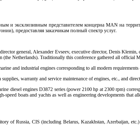
ным и эксклюзивным представителем концерна MAN на территор
тонии), предоставляя заказчикам полный спектр услуг.
irector general, Alexander Evseev, executive director, Denis Klemin, c
the Netherlands). Traditionally this conference gathered all official 
rine and industrial engines corresponding to all modern requirements o
h supplies, warranty and service maintenance of engines, etc., and dire
rine diesel engines D3872 series (power 2100 hp at 2300 rpm) corres
igh-speed boats and yachts as well as engineering developments that a
tory of Russia, CIS (including Belarus, Kazakhstan, Azerbaijan, etc.) a