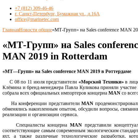
+7 (812) 309-46-46
г. Санкт-Петербург, Бумажная ул., д.16А
office@marinetec.com
Главная
Новости общие
«МТ-Групп» на Sales conference MAN 201
«МТ-Групп» на Sales conferen
MAN 2019 in Rotterdam
«
МТ
—
Групп
»
на
Sales conference MAN 2019
в
Роттердаме
С 08 по 11 июля представители
«Морской Техники»
в лице
Клёмина и бренд-менеджера Павла Куликова приняли участи
собрала всех официальных импортеров концерна
MAN
со всег
На конференции представители
MAN
продемонстрировали
обменялись накопленным опытом, обсудили вопросы, связанн
реализации и организации сервиса.
Специалисты концерна
MAN
представили концептуа
соответствующие самым современным экологическим стандарт
яхт, а также различные технологические разработки, ко