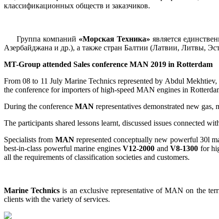
классификационных обществ и заказчиков.
Группа компаний
«Морская Техника»
является единствен
Азербайджана и др.), а также стран Балтии (Латвии, Литвы, Эс
MT-Group attended Sales conference MAN 2019 in Rotterdam
From 08 to 11 July Marine Technics represented by Abdul Mekhtiev, d
the conference for importers of high-speed MAN engines in Rotterdam (
During the conference
MAN
representatives demonstrated new gas, ma
The participants shared lessons learnt, discussed issues connected wit
Specialists from
MAN
represented conceptually new powerful 30l ma
best-in-class powerful marine engines
V12-2000
and
V8-1300
for h
all the requirements of classification societies and customers.
Marine Technics
is an exclusive representative of MAN on the terri
clients with the variety of services.