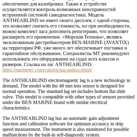
обеспечение для калибровки. Также в устройстве
осуществляется контроль возможных неисправностей
встроенной системой самодиагностики. Модель
ANTHEABLIND не имеет своего дисплея, с одной стороны,
это позволяет снизить его стоимость, но при необходимости,
можно комплект лага дополнить репитерами, что позволяет
расширить его применение. «Морская Техника», являясь
эксклюзивным дистрибьютером BEN-MARINE (AVANTIX)
на территории РФ, уже много лет обеспечивает поставки и
гарантийное обслуживание. Специалисты МТ рекомендуют
использовать это оборудование на судах всех классов и
размеров. Ссылка на лаг ANTHEABLIND:
https://marinetec.com/catalog/lag-anthea-blind/
The ANTHEABLIND electromagnetic lag is a new technology in
demand. The model with the 48 mm lens sensor is designed for
normal operation. The standard lag set includes bottom flat slide
valve. This model is compatible with other types of sensors provided
under the BEN MARINE brand with similar electrical
characteristics.
The ANTHEABLIND lag has an automatic gain adjustment
function and calibration software for optimum accuracy in ship
speed measurement. The instrument is also monitored for possible
malfunctions by the built-in self-diagnostic system.