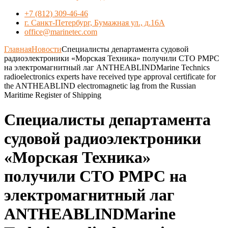
+7 (812) 309-46-46
г. Санкт-Петербург, Бумажная ул., д.16А
office@marinetec.com
Главная
Новости
Специалисты департамента судовой
радиоэлектроники «Морская Техника» получили СТО РМРС
на электромагнитный лаг ANTHEABLINDMarine Technics
radioelectronics experts have received type approval certificate for
the ANTHEABLIND electromagnetic lag from the Russian
Maritime Register of Shipping
Специалисты департамента
судовой радиоэлектроники
«Морская Техника»
получили СТО РМРС на
электромагнитный лаг
ANTHEABLINDMarine