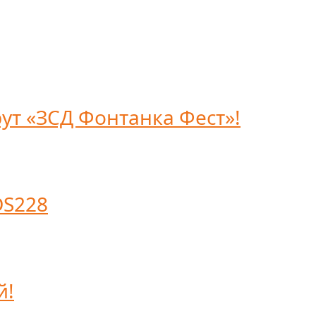
ут «ЗСД Фонтанка Фест»!
DS228
й!