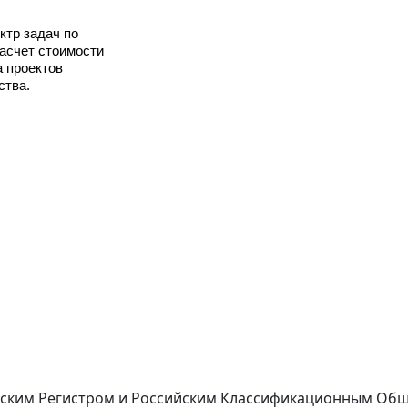
ктр задач по
расчет стоимости
а проектов
ства.
рским Регистром и Российским Классификационным О