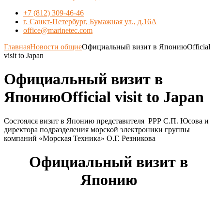
+7 (812) 309-46-46
г. Санкт-Петербург, Бумажная ул., д.16А
office@marinetec.com
Главная
Новости общие
Официальный визит в ЯпониюOfficial
visit to Japan
Официальный визит в
ЯпониюOfficial visit to Japan
Состоялся визит в Японию представителя РРР С.П. Юсова и
директора подразделения морской электроники группы
компаний «Морская Техника» О.Г. Резникова
Официальный визит в
Японию