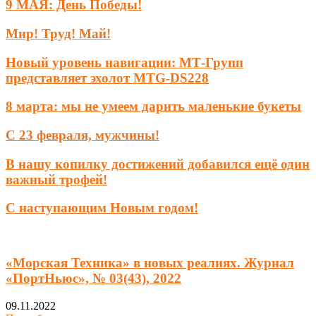
9 МАЯ: День Победы!
Мир! Труд! Май!
Новый уровень навигации: МТ-Групп
представляет эхолот MTG-DS228
8 марта: мы не умеем дарить маленькие букеты
С 23 февраля, мужчины!
В нашу копилку достижений добавился ещё один
важный трофей!
С наступающим Новым годом!
«Морская Техника» в новых реалиях. Журнал
«ПортНьюс», № 03(43), 2022
09.11.2022